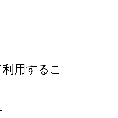
て利用するこ
て