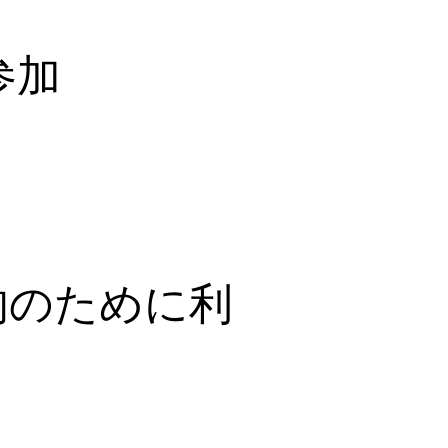
参加
的のために利