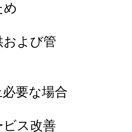
ため
供および管
上必要な場合
ービス改善