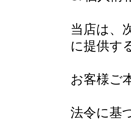
当店は、
に提供す
お客様ご
法令に基