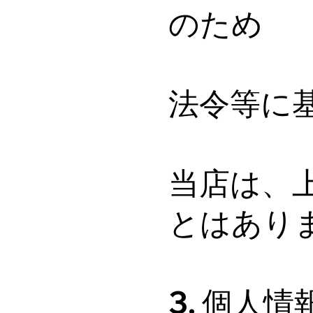
のため
法令等に
当店は、
とはあり
3. 個人