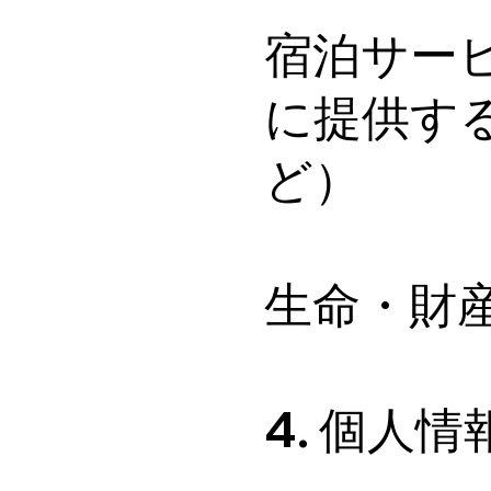
宿泊サー
に提供す
ど）
生命・財
4. 個人